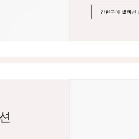
간편구매 셀렉션
렉션