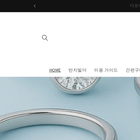
콘텐츠
로 건너
뛰기
HOME
반지빌더
이용 가이드
간편구