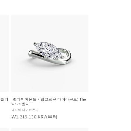
 솔리
(랩다이아몬드 / 랩그로운 다이아몬드) The
Wave 반지
공
다모아 다이아몬드
정
₩1,219,130 KRW부터
급
업
가
체: