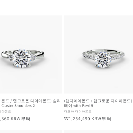
몬드 / 랩그로운 다이아몬드) 솔리
(랩다이아몬드 / 랩그로운 다이아몬드)
Cluster Shoulders 2
테어 with Pavé 5
공
이아몬드
다모아 다이아몬드
7,360 KRW부터
정
₩1,254,490 KRW부터
급
업
가
체: