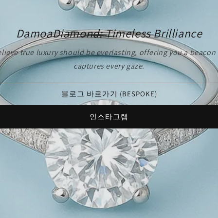
DamoaDiamond: Timeless Brilliance
ve true luxury should be everlasting, offering you a beacon o
captures every gaze.
블로그 바로가기 (BESPOKE)
인스타그램