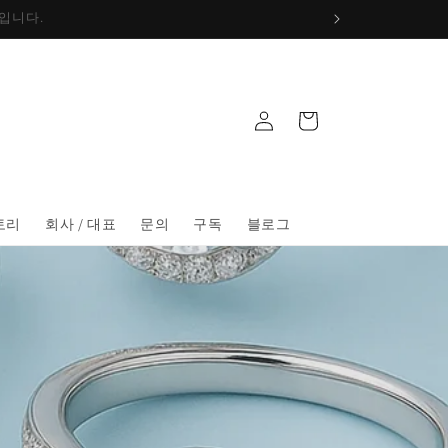
로
카
그
트
인
토리
회사 / 대표
문의
구독
블로그