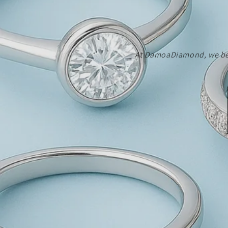
At DamoaDiamond, we belie