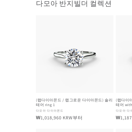
다모아 반지빌더 컬렉션
(랩다이아몬드 / 랩그로운 다이아몬드) 솔리
(랩다이아
테어 ring 1
테어 with 
공
공
다모아 다이아몬드
다모아 다
정
₩1,018,960 KRW부터
정
₩1,18
급
급
업
업
가
가
체:
체: